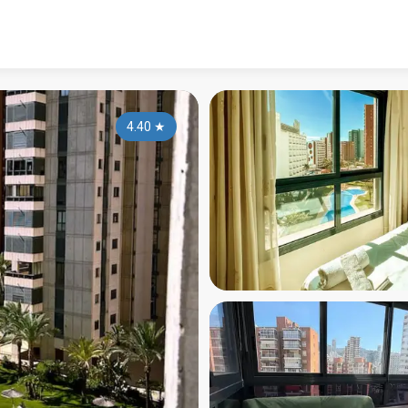
4.40
★