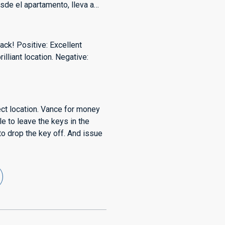
sde el apartamento, lleva a
ones y puedes disfrutarla
ack! Positive: Excellent
rilliant location. Negative:
fect location. Vance for money
e to leave the keys in the
to drop the key off. And issue