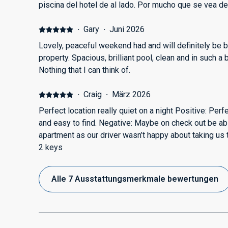
piscina del hotel de al lado. Por mucho que se vea de
error. Da a entender que forma parte de las instalaci
·
Gary
·
Juni 2026
Lovely, peaceful weekend had and will definitely be b
property. Spacious, brilliant pool, clean and in such a b
Nothing that I can think of.
·
Craig
·
März 2026
Perfect location really quiet on a night Positive: Per
and easy to find. Negative: Maybe on check out be abl
apartment as our driver wasn’t happy about taking us 
2 keys
Alle 7 Ausstattungsmerkmale bewertungen