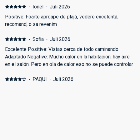
·
Ionel
·
Juli 2026
Positive: Foarte aproape de plajă, vedere excelentă,
recomand, o sa revenim
·
Sofia
·
Juli 2026
Excelente Positive: Vistas cerca de todo caminando.
Adaptado Negative: Mucho calor en la habitación, hay aire
en el salón. Pero en ola de calor eso no se puede controlar
·
PAQUI
·
Juli 2026
Positive: La ubicación genial, el personal muy bien
salvando que toda la comunicación fue a través del chat
booking, en cuanto a comodidad las camas muy bien. Que
tenga parking y aire acondicionado es lo mejor. Sobre todo
que pueda ir con mi perrete y tenga comodidad con el.
Negative: El sofá cama de pena, hay que ir al fisio despues
·
Kristoffer
·
März 2026
de dormir en el,
Avoid this place Positive: Nothing Negative: We booked