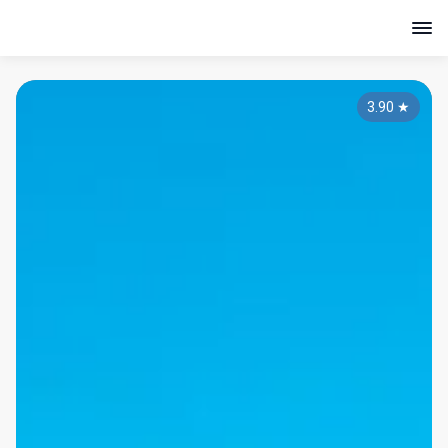
3.90
★