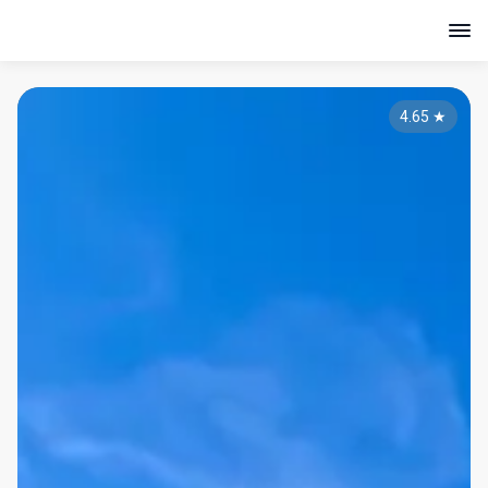
4.65
★