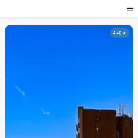
4.40
★