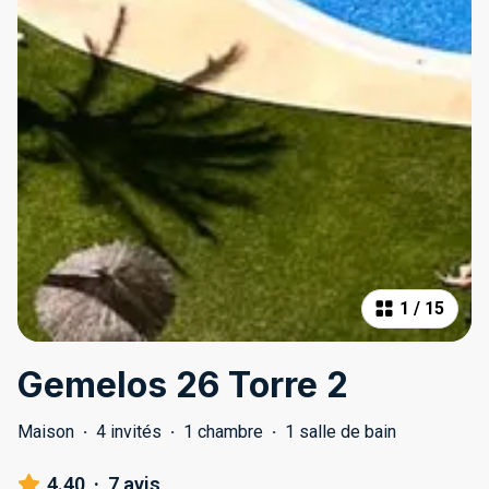
1
/
15
Gemelos 26 Torre 2
Maison
·
4 invités
·
1 chambre
·
1 salle de bain
4.40
·
7 avis