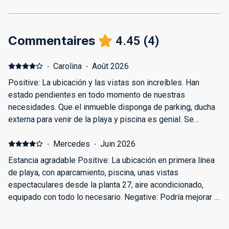
Commentaires
4.45
(
4
)
·
Carolina
·
Août 2026
Positive: La ubicación y las vistas son increíbles. Han
estado pendientes en todo momento de nuestras
necesidades. Que el inmueble disponga de parking, ducha
externa para venir de la playa y piscina es genial. Se
descansa muy bien y es tranquilo. Negative: Tener que ir a
recoger las llaves a la oficina y no en el propio inmueble.
·
Mercedes
·
Juin 2026
Estancia agradable Positive: La ubicación en primera línea
de playa, con aparcamiento, piscina, unas vistas
espectaculares desde la planta 27, aire acondicionado,
equipado con todo lo necesario. Negative: Podría mejorar la
limpieza del menaje de cocina y algunos muebles un poco
viejos pero calidad precio estaba genial, para recomendar y
·
Nathan
·
Juin 2026