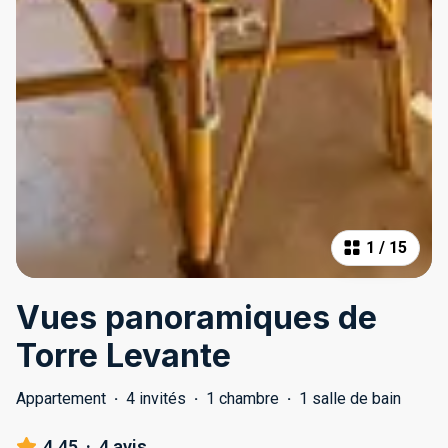
1
/
15
Vues panoramiques de
Torre Levante
Appartement
·
4 invités
·
1 chambre
·
1 salle de bain
4.45
·
4 avis