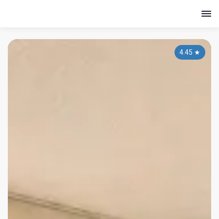
4.45
★