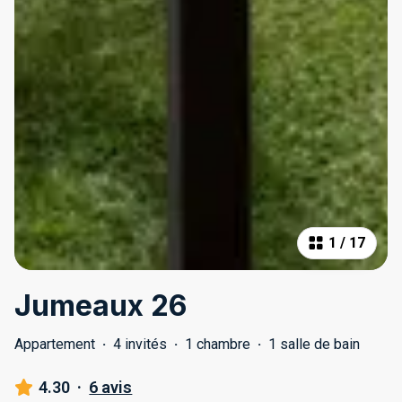
1
/
17
Jumeaux 26
Appartement
·
4 invités
·
1 chambre
·
1 salle de bain
4.30
·
6 avis