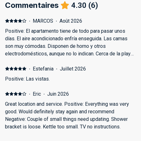
Commentaires
4.30
(
6
)
·
MARCOS
·
Août 2026
Positive: El apartamento tiene de todo para pasar unos
días. El aire acondicionado enfría enseguida. Las camas
son muy cómodas. Disponen de horno y otros
electrodomésticos, aunque no lo indican. Cerca de la playa
y con parking. Terraza enorme con buenas vistas. Disponen
de conserje y socorrista. La piscina está genial. Negative:
·
Estefania
·
Juillet 2026
La ubicación no es una zona familiar, ya que es la zona de
Positive: Las vistas.
fiestas y cabarets de todo Benidorm. La plaza de garaje es
muy estrecha. El sofá cama, realmente es solo sofá. Se
·
Eric
·
Juin 2026
echó en falta una batidora. Alguna pequeña reparación
Great location and service. Positive: Everything was very
como la luz y la puerta de la terraza. También la luz del
good. Would definitely stay again and recommend
comedor y el soporte de la ducha
Negative: Couple of small things need updating. Shower
bracket is loose. Kettle too small. TV no instructions.