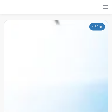
4.30
★