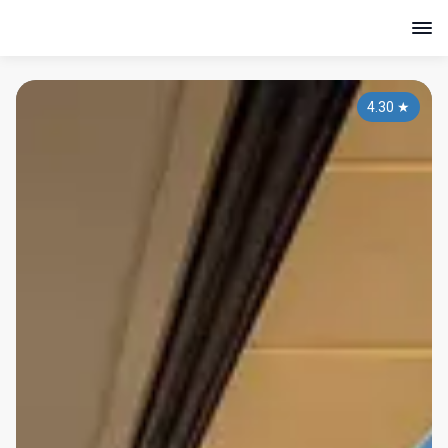
4.30
★