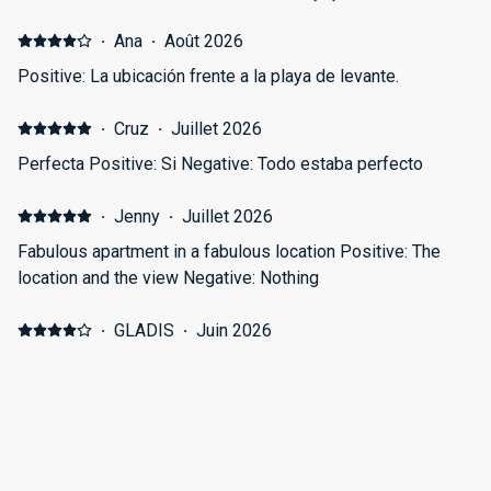
·
Ana
·
Août 2026
Positive: La ubicación frente a la playa de levante.
·
Cruz
·
Juillet 2026
Perfecta Positive: Si Negative: Todo estaba perfecto
·
Jenny
·
Juillet 2026
Fabulous apartment in a fabulous location Positive: The
location and the view Negative: Nothing
·
GLADIS
·
Juin 2026
no sé, no se me ocurre nada Positive: no hay nada que
pueda destacar Negative: habitación pequeña con dos
camas de 1 plaza, departamento muy caliente por todas las
aberturas de vidrio sucios. Mesa para desayunar, almuerzo
etc...pequeña. Tapizado del sillón manchado, viejo.