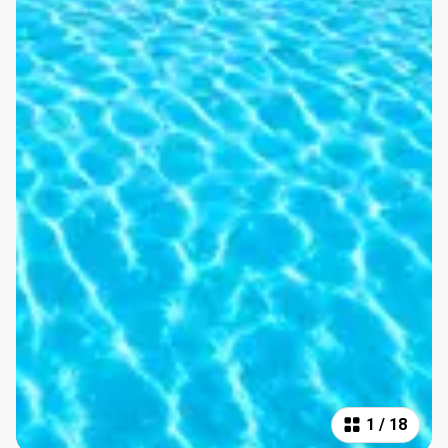
1
/
18