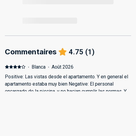
Commentaires
4.75
(
1
)
·
Blanca
·
Août 2026
Positive: Las vistas desde el apartamento. Y en general el
apartamento estaba muy bien Negative: El personal
encargado de la piscina, y no hacian cumplir las normas. Y
tener que pagar 4€ al dia por una amaca me parece muy
mal. El encargado de las amacas te las ponia encima de la
toalla. Y tenia preferencia en cobrar a unos si y a otros no,
depende de si eran de su misma etnia.