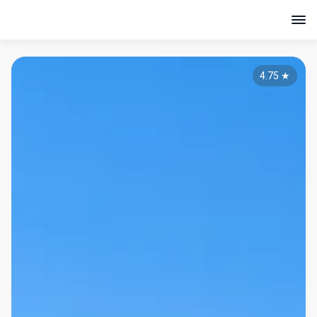
4.75
★