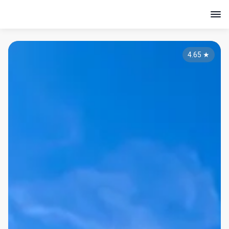
4.65
★