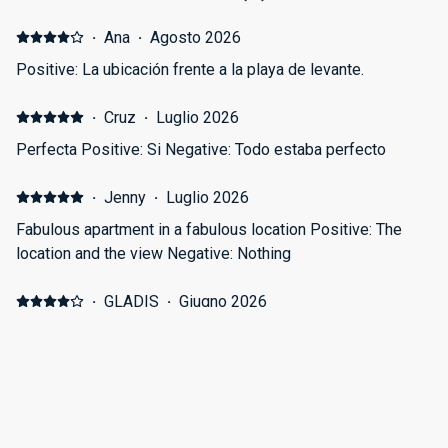
·
Ana
·
Agosto 2026
Positive: La ubicación frente a la playa de levante.
·
Cruz
·
Luglio 2026
Perfecta Positive: Si Negative: Todo estaba perfecto
·
Jenny
·
Luglio 2026
Fabulous apartment in a fabulous location Positive: The
location and the view Negative: Nothing
·
GLADIS
·
Giugno 2026
no sé, no se me ocurre nada Positive: no hay nada que
pueda destacar Negative: habitación pequeña con dos
camas de 1 plaza, departamento muy caliente por todas las
aberturas de vidrio sucios. Mesa para desayunar, almuerzo
etc...pequeña. Tapizado del sillón manchado, viejo.