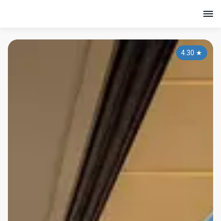
4.30
★