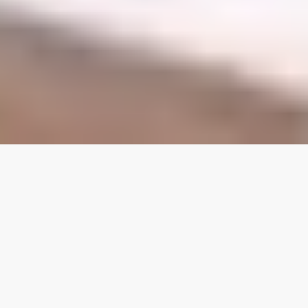
Le nostre migliori
proprietà
4.70
★