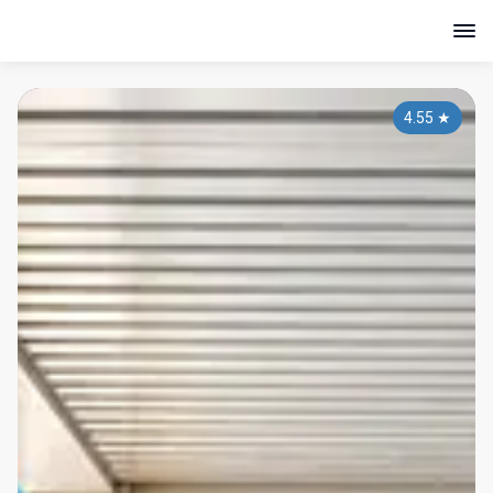
4.55
★