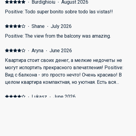
·
Burdighioiu
·
August 2026
Positive: Todo super bonito sobre todo las vistas!!
·
Shane
·
July 2026
Positive: The view from the balcony was amazing.
·
Aryna
·
June 2026
Квартира стоит своих денег, а мелкие недочеты не
могут испортить прекрасного впечатления! Positive:
Вид с балкона - это просто нечто! Очень красиво! В
целом квартира компактная, но уютная. Есть вся
посуда для готовки, но не было ни масла ни соли
(было бы отлично добавить - раз есть кухня). Очень
·
Lukasz
·
June 2026
классные ребята на связи всегда, быстро отвечают и
Positive: Super Apartamen najlepsza robote robi Taras i
стараются помочь со всеми вопросами. Бассейн тоже
widok na Miasto
классный (убирают его и чистят каждое утро - видели
лично). Negative: После того как помоешься в
·
BEISI
·
June 2026
душевой - на полу постоянно вода, так как душевая