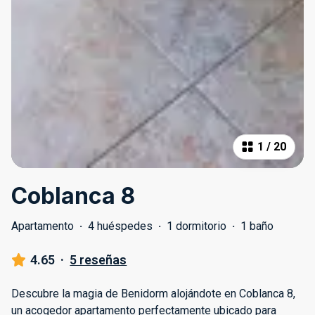
1
/
20
Coblanca 8
Apartamento
·
4 huéspedes
·
1 dormitorio
·
1 baño
4.65
·
5 reseñas
Descubre la magia de Benidorm alojándote en Coblanca 8,
un acogedor apartamento perfectamente ubicado para