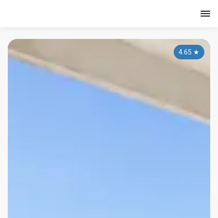
4.65
★