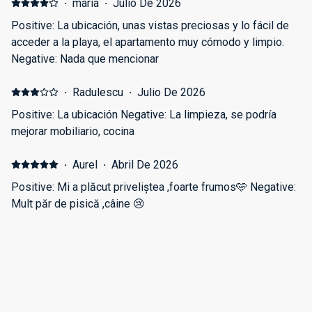
·
maria
·
Julio De 2026
Positive: La ubicación, unas vistas preciosas y lo fácil de
acceder a la playa, el apartamento muy cómodo y limpio.
Negative: Nada que mencionar
·
Radulescu
·
Julio De 2026
Positive: La ubicación Negative: La limpieza, se podría
mejorar mobiliario, cocina
·
Aurel
·
Abril De 2026
Positive: Mi a plăcut priveliștea ,foarte frumos🩵 Negative:
Mult păr de pisică ,câine 😢
·
Javier
·
Abril De 2026
Positive: La ubicación cerca de la playa con parking en el
edificio zona tranquila por la noche. Las vistas increíbles y
la atención muy buena Negative: Nada