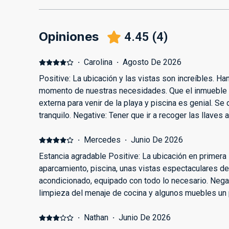
Opiniones
4.45
(
4
)
·
Carolina
·
Agosto De 2026
Positive: La ubicación y las vistas son increíbles. H
momento de nuestras necesidades. Que el inmueble 
externa para venir de la playa y piscina es genial. S
tranquilo. Negative: Tener que ir a recoger las llaves a
inmueble.
·
Mercedes
·
Junio De 2026
Estancia agradable Positive: La ubicación en primera 
aparcamiento, piscina, unas vistas espectaculares des
acondicionado, equipado con todo lo necesario. Negat
limpieza del menaje de cocina y algunos muebles un 
precio estaba genial, para recomendar y repetir
·
Nathan
·
Junio De 2026