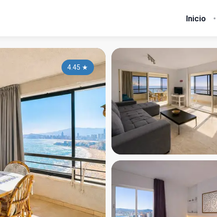
Inicio
4.45
★