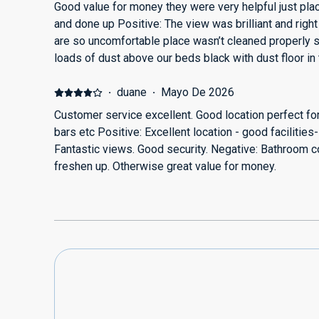
Good value for money they were very helpful just pla
and done up Positive: The view was brilliant and righ
are so uncomfortable place wasn’t cleaned properly 
loads of dust above our beds black with dust floor i
next to my bed so floors wernt cleaned
·
duane
·
Mayo De 2026
Customer service excellent. Good location perfect fo
bars etc Positive: Excellent location - good facilities
Fantastic views. Good security. Negative: Bathroom co
freshen up. Otherwise great value for money.