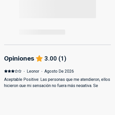
Opiniones
3.00
(
1
)
·
Leonor
·
Agosto De 2026
Aceptable Positive: Las personas que me atendieron, ellos
hicieron que mi sensación no fuera más negativa. Se
preocuparon de que entráramos a un poquito antes ya que
íbamos con un bebé, y estamos rozando los 38°C. Los
vecinos de la urbanización son muy agradables. Negative:
El alojamiento es bastante básico. Tuvimos que comprar