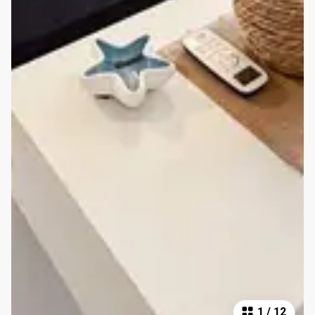
1
/
12