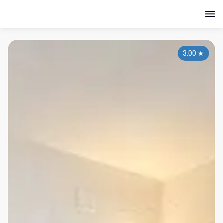
3.00
★