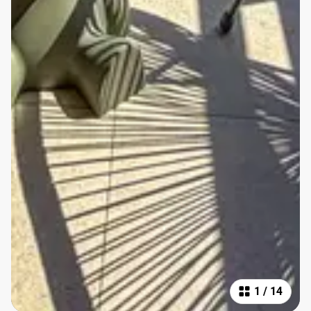
1
/
14