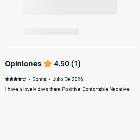
Opiniones
4.50
(
1
)
·
Sonita
·
Julio De 2026
I have a lovely days there Positive: Confortable Negative:
All was good