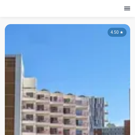
4.50
★