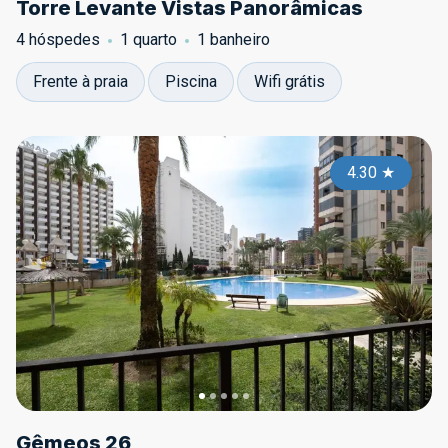
Torre Levante Vistas Panorâmicas
4 hóspedes
1 quarto
1 banheiro
Frente à praia
Piscina
Wifi grátis
4.30
★
Gêmeos 26