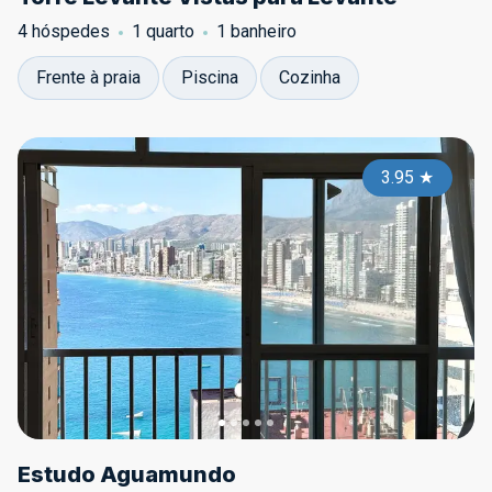
4 hóspedes
1 quarto
1 banheiro
Frente à praia
Piscina
Cozinha
3.95
★
Estudo Aguamundo