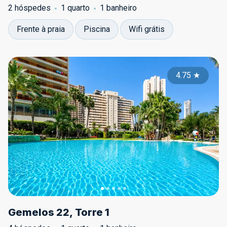
2 hóspedes
1 quarto
1 banheiro
Frente à praia
Piscina
Wifi grátis
4.75
★
Gemelos 22, Torre 1