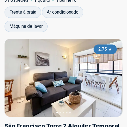
3 hóspedes
1 quarto
1 banheiro
Frente à praia
Ar condicionado
Máquina de lavar
2.75
★
São Francisco Torre 2 Alquiler Temporal