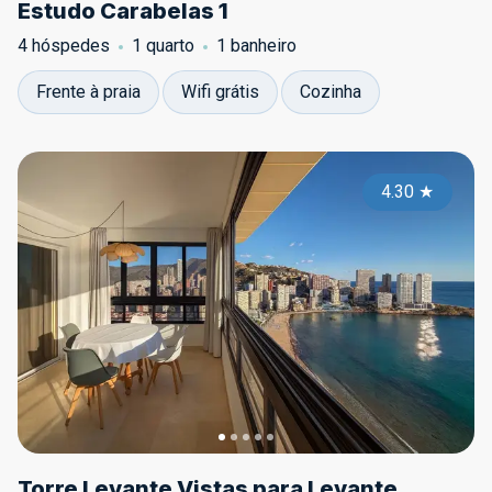
Estudo Carabelas 1
4 hóspedes
1 quarto
1 banheiro
Frente à praia
Wifi grátis
Cozinha
4.30
★
Torre Levante Vistas para Levante