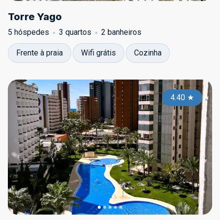
Torre Yago
5 hóspedes
3 quartos
2 banheiros
Frente à praia
Wifi grátis
Cozinha
4.40
★