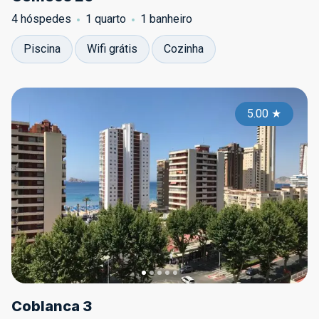
4 hóspedes
1 quarto
1 banheiro
Piscina
Wifi grátis
Cozinha
5.00
★
Coblanca 3