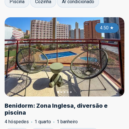
Piscina
Cozinha
Ar condicionado
4.50
★
Benidorm: Zona Inglesa, diversão e
piscina
4 hóspedes
1 quarto
1 banheiro