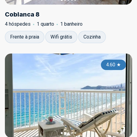
Coblanca 8
4 hóspedes
1 quarto
1 banheiro
Frente à praia
Wifi grátis
Cozinha
4.60
★