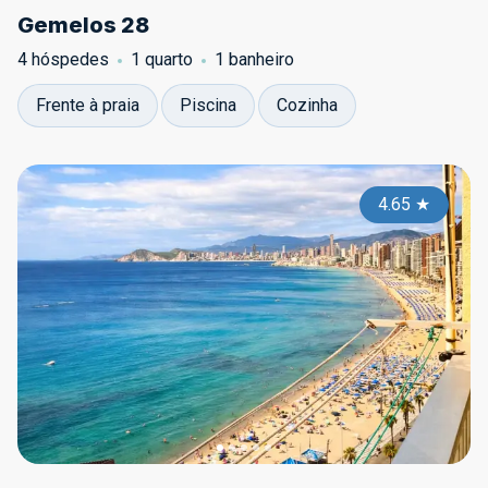
Gemelos 28
4 hóspedes
1 quarto
1 banheiro
Frente à praia
Piscina
Cozinha
4.65
★